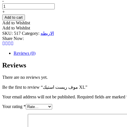
موف
-
ريست
استيك
+
XL
Add to cart
quantity
Add to Wishlist
Add to Wishlist
SKU:
517
Category:
الاربطه
Share Now:
Reviews (0)
Reviews
There are no reviews yet.
Be the first to review “موف ريست استيك XL”
Your email address will not be published.
Required fields are marked
Your rating
*