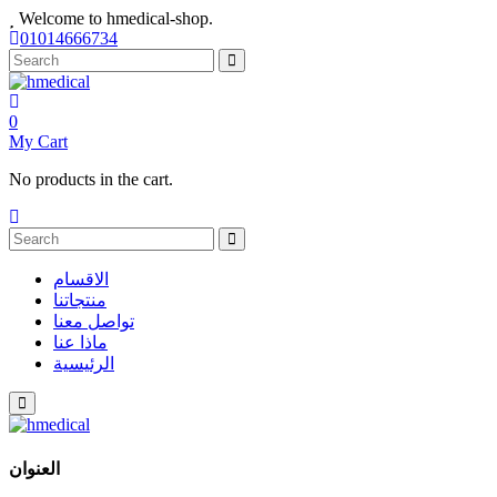
Welcome to hmedical-shop.
01014666734
0
My Cart
No products in the cart.
الاقسام
منتجاتنا
تواصل معنا
ماذا عنا
الرئيسية
العنوان