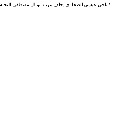
١ ناجي عيسي الطحاوي ,خلف بنزينه توتال مصطفي النحاس بجوار مدرسه المنهل ,المنطقه التاسعه مدينه نصر,محافظه القاهره