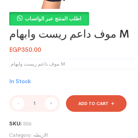
اطلب المنتج عبر الواتساب
موف داعم ريست وابهام M
EGP
350.00
موف داعم ريست وابهام M
In Stock
موف
-
+
ADD TO CART
داعم
ريست
وابهام
SKU:
506
M
quantity
الاربطه
Category: