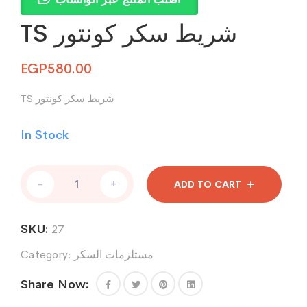
TS شريط سكر كونتور
EGP
580.00
TS شريط سكر كونتور
In Stock
TS
-
+
ADD TO CART
شريط
سكر
كونتور
SKU:
27
quantity
مستلزمات السكر
Category:
Share Now: