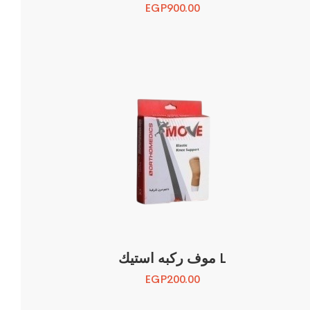
EGP
900.00
موف ركبه استيك L
EGP
200.00