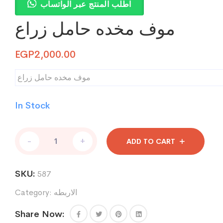
اطلب المنتج عبر الواتساب
موف مخده حامل زراع
EGP
2,000.00
موف مخده حامل زراع
In Stock
موف
-
+
ADD TO CART
مخده
حامل
زراع
SKU:
587
quantity
الاربطه
Category:
Share Now: