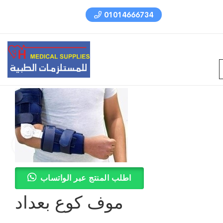
01014666734
اطلب المنتج عبر الواتساب
موف كوع بعداد