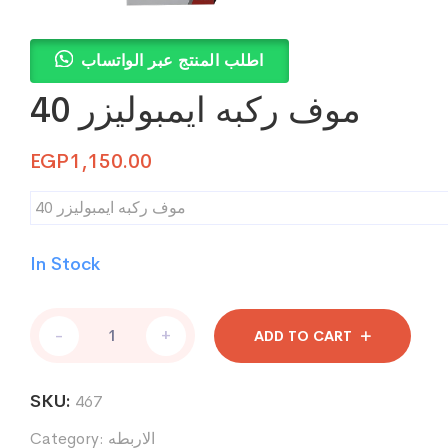
اطلب المنتج عبر الواتساب
موف ركبه ايمبوليزر 40
EGP
1,150.00
موف ركبه ايمبوليزر 40
In Stock
موف
-
+
ADD TO CART
ركبه
ايمبوليزر
40
SKU:
467
quantity
الاربطه
Category: