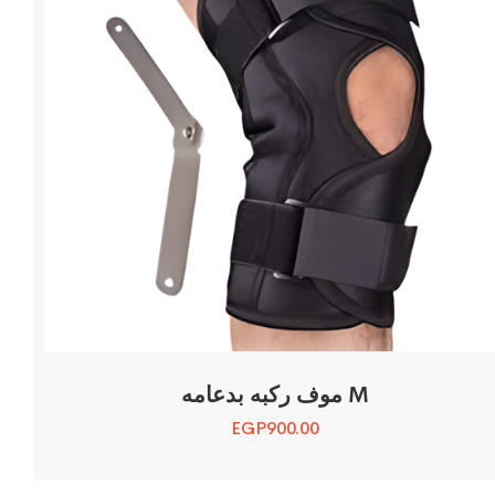
موف ركبه بدعامه M
EGP
900.00