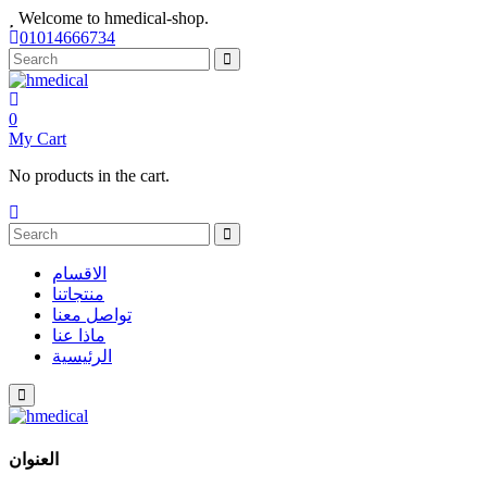
Welcome to hmedical-shop.
01014666734
0
My Cart
No products in the cart.
الاقسام
منتجاتنا
تواصل معنا
ماذا عنا
الرئيسية
العنوان