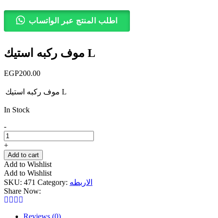
اطلب المنتج عبر الواتساب
موف ركبه استيك L
EGP
200.00
موف ركبه استيك L
In Stock
موف
-
ركبه
استيك
+
L
Add to cart
quantity
Add to Wishlist
Add to Wishlist
SKU:
471
Category:
الاربطه
Share Now:
Reviews (0)