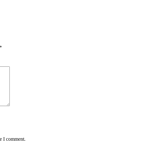
*
me I comment.