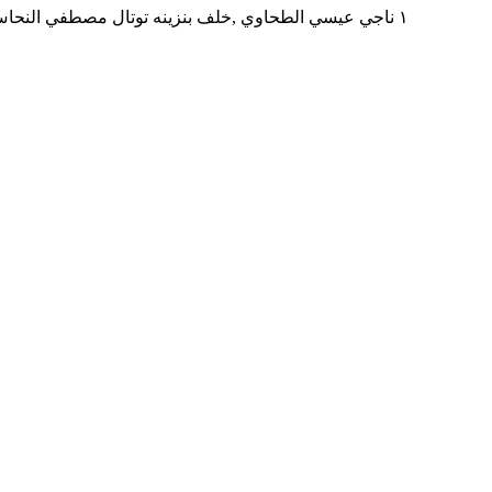
١ ناجي عيسي الطحاوي ,خلف بنزينه توتال مصطفي النحاس بجوار مدرسه المنهل ,المنطقه التاسعه مدينه نصر,محافظه القاهره