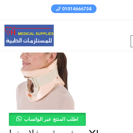
01014666734
اطلب المنتج عبر الواتساب