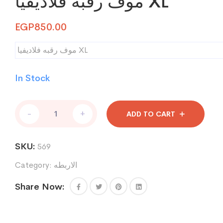
موف رقبه فلاديفيا XL
EGP
850.00
موف رقبه فلاديفيا XL
In Stock
موف
-
+
ADD TO CART
رقبه
فلاديفيا
XL
SKU:
569
quantity
الاربطه
Category:
Share Now: