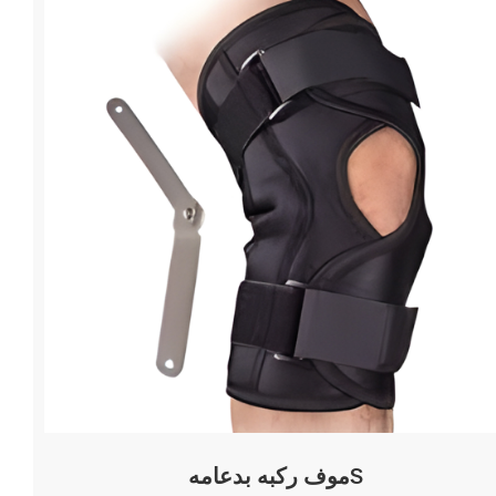
موف ركبه بدعامهS