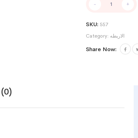
-
+
حزام
ضلوع
M
SKU:
557
quantity
الاربطه
Category:
Share Now:
(0)