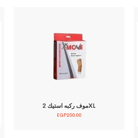
موف ركبه استيك 2XL
EGP
200.00