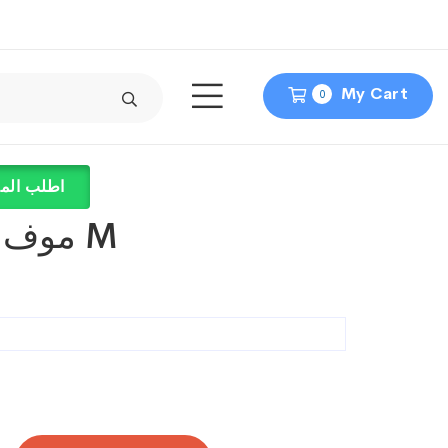
My Cart
0
اطلب المن
موف حزام ضلوع M