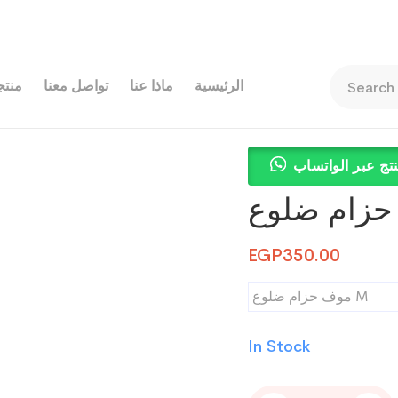
الرئيسية
ماذا عنا
تواصل معنا
منتجا
تج عبر الواتساب
EGP
350.00
موف حزام ضلوع M
In Stock
موف