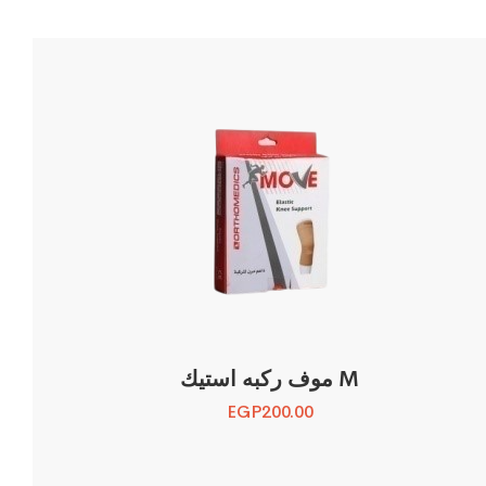
موف ركبه استيك M
EGP
200.00