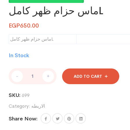
ماس حزام ظهر كاملL
EGP
650.00
ماس حزام ظهر كاملL
In Stock
ماس
-
+
ADD TO CART
حزام
ظهر
كاملL
SKU:
699
quantity
الاربطه
Category:
Share Now: