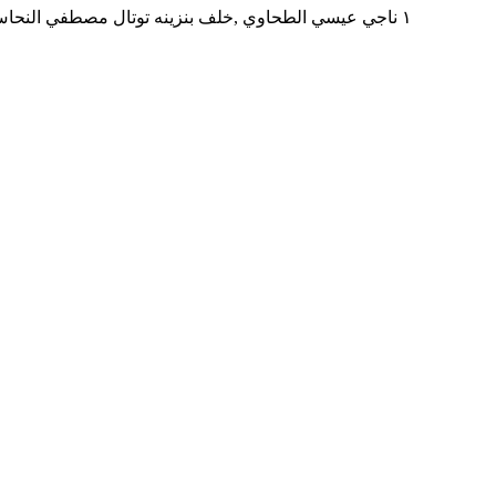
١ ناجي عيسي الطحاوي ,خلف بنزينه توتال مصطفي النحاس بجوار مدرسه المنهل ,المنطقه التاسعه مدينه نصر,محافظه القاهره