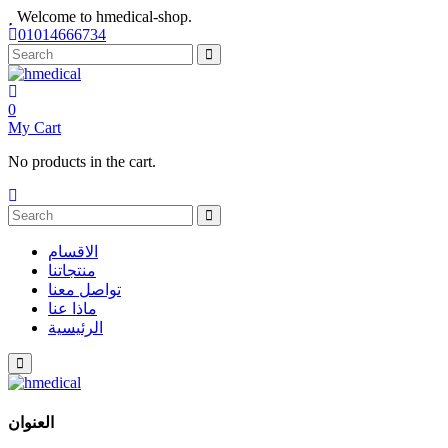
Welcome to hmedical-shop.
01014666734
0
My Cart
No products in the cart.
الاقسام
منتجاتنا
تواصل معنا
ماذا عنا
الرئيسية
العنوان