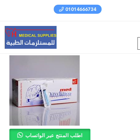
01014666734
اطلب المنتج عبر الواتساب