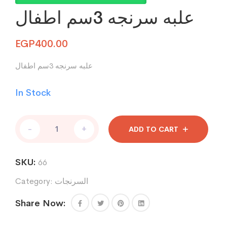
علبه سرنجه 3سم اطفال
EGP
400.00
علبه سرنجه 3سم اطفال
In Stock
علبه
-
+
ADD TO CART
سرنجه
3سم
اطفال
SKU:
66
quantity
السرنجات
Category:
Share Now: