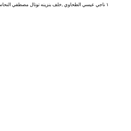
١ ناجي عيسي الطحاوي ,خلف بنزينه توتال مصطفي النحاس بجوار مدرسه المنهل ,المنطقه التاسعه مدينه نصر,محافظه القاهره