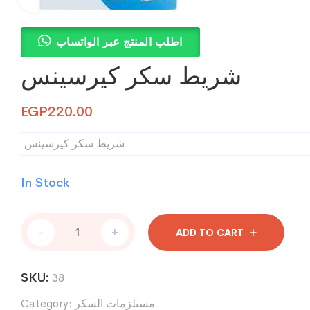
اطلب المنتج عبر الواتساب
شريط سكر كيرسينس
EGP
220.00
شريط سكر كيرسينس
In Stock
شريط
-
+
ADD TO CART
سكر
كيرسينس
quantity
SKU:
38
مستلزمات السكر
Category: