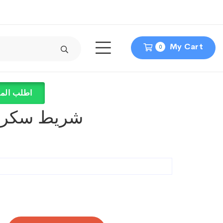
My Cart
0
اطلب المن
شريط سكر 