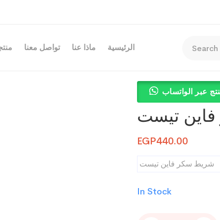
الرئيسية
ماذا عنا
تواصل معنا
منتجا
تج عبر الواتساب
فاين تيست
EGP
440.00
شريط سكر فاين تيست
In Stock
شريط