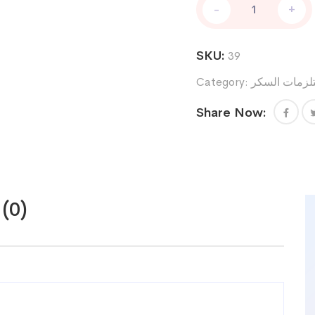
-
+
سكر
فاين
تيست
SKU:
39
quantity
زمات السكر
Category:
Share Now:
(0)