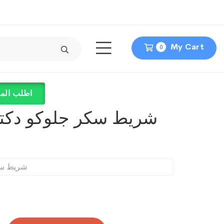
My Cart
0
اطلب المن
شريط سكر جلوكو دكتور ا
شريط سكر 