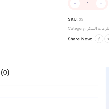
-
+
سكر
جلوكو
دكتور
SKU:
35
اوتو
100
زمات السكر
Category:
quantity
Share Now:
(0)