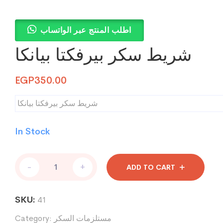
اطلب المنتج عبر الواتساب
شريط سكر بيرفكتا بيانكا
EGP
350.00
شريط سكر بيرفكتا بيانكا
In Stock
شريط
-
+
ADD TO CART
سكر
بيرفكتا
بيانكا
SKU:
41
quantity
مستلزمات السكر
Category: