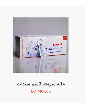
علبه سرنجه 3سم سيدات
EGP
400.00