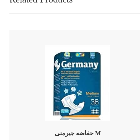
حفاضه جيرمنى M