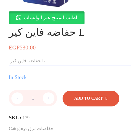
اطلب المنتج عبر الواتساب
حفاضه فاين كير L
EGP
530.00
حفاضه فاين كير L
In Stock
حفاضه
-
+
ADD TO CART
فاين
كير
L
SKU:
179
quantity
حفاضات لزق
Category: