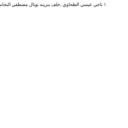
١ ناجي عيسي الطحاوي ,خلف بنزينه توتال مصطفي النحاس بجوار مدرسه المنهل ,المنطقه التاسعه مدينه نصر,محافظه القاهره