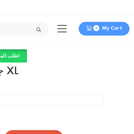
My Cart
0
اطلب المن
جوانتى اسود XL