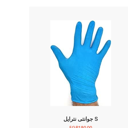
جوانتى نترايل S
EGP
180.00