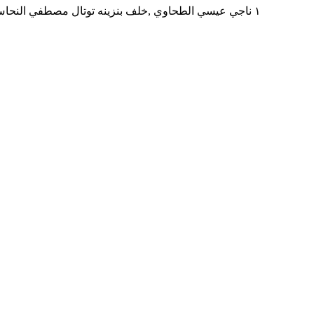
١ ناجي عيسي الطحاوي ,خلف بنزينه توتال مصطفي النحاس بجوار مدرسه المنهل ,المنطقه التاسعه مدينه نصر,محافظه القاهره