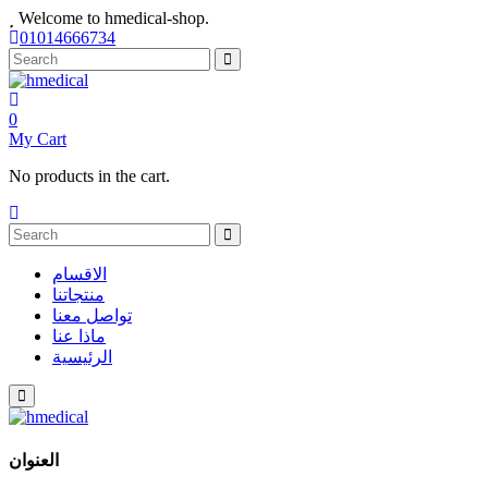
Welcome to hmedical-shop.
01014666734
0
My Cart
No products in the cart.
الاقسام
منتجاتنا
تواصل معنا
ماذا عنا
الرئيسية
العنوان