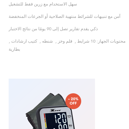
سهل الاستخدام مع زرين فقط للتشغيل
آمن مع تنبيهات للشرائط منتهية الصلاحية أو الجرعات المنخفضة
ذكي يقدم تقارير تصل إلى 90 يومًا من نتائج الاختبار
محتويات الجهاز: 10 شرايط , قلم وخز , شنطه , كتيب ارشادات ,
بطارية