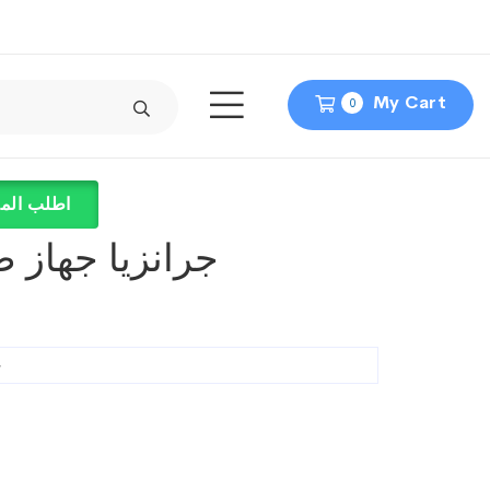
My Cart
0
اطلب المن
جرانزيا جهاز ض
ج