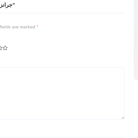
Be the first to review “جرانزيا جهاز ضغط ليجانزا”
fields are marked
*