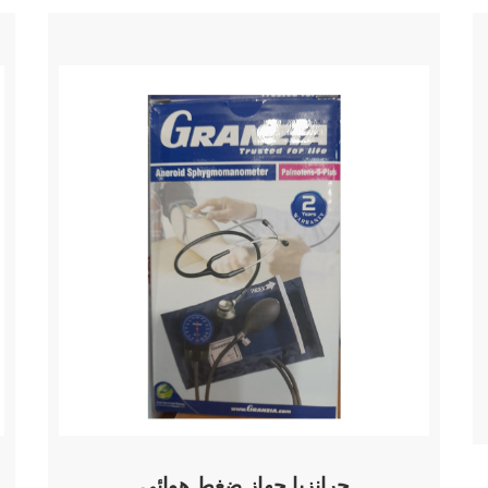
جرانزيا جهاز ضغط هوائى