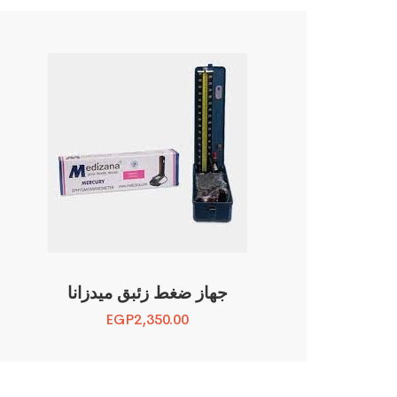
جهاز ضغط زئبق ميدزانا
EGP
2,350.00