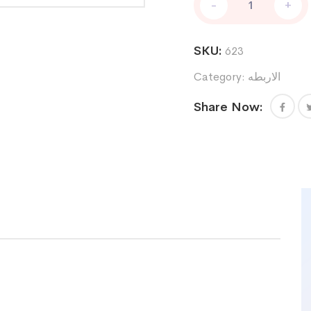
-
+
ركبه
مقفولهM
quantity
SKU:
623
الاربطه
Category:
Share Now: