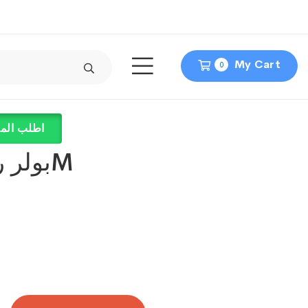
My Cart
0
اطلب المن
بولر ركبه مقفولهM