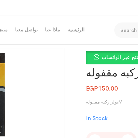
الرئيسية
ماذا عنا
تواصل معنا
منتجا
تج عبر الواتساب
EGP
150.00
بولر ركبه مقفولهM
In Stock
بولر