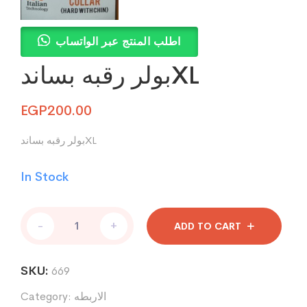
اطلب المنتج عبر الواتساب
بولر رقبه بساندXL
EGP
200.00
بولر رقبه بساندXL
In Stock
بولر
-
+
ADD TO CART
رقبه
بساندXL
quantity
SKU:
669
الاربطه
Category: