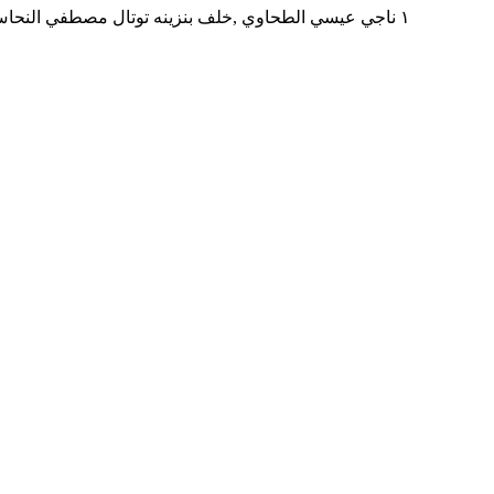
١ ناجي عيسي الطحاوي ,خلف بنزينه توتال مصطفي النحاس بجوار مدرسه المنهل ,المنطقه التاسعه مدينه نصر,محافظه القاهره