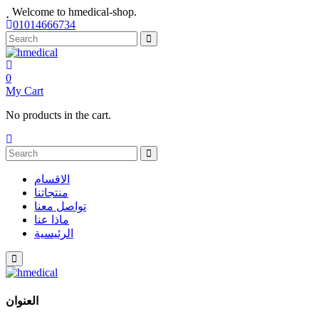
Welcome to hmedical-shop.
01014666734
0
My Cart
No products in the cart.
الاقسام
منتجاتنا
تواصل معنا
ماذا عنا
الرئيسية
العنوان