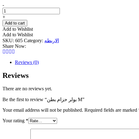
بولر
-
حزام
بطن
+
M
Add to cart
quantity
Add to Wishlist
Add to Wishlist
SKU:
605
Category:
الاربطه
Share Now:
Reviews (0)
Reviews
There are no reviews yet.
Be the first to review “بولر حزام بطن M”
Your email address will not be published.
Required fields are marked
Your rating
*