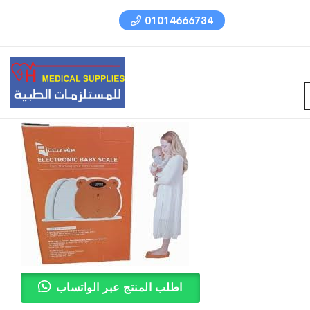
01014666734
اطلب المنتج عبر الواتساب