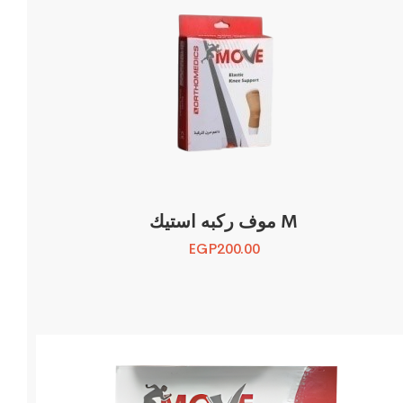
موف ركبه استيك M
EGP
200.00