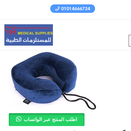
01014666734
اطلب المنتج عبر الواتساب