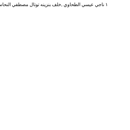
١ ناجي عيسي الطحاوي ,خلف بنزينه توتال مصطفي النحاس بجوار مدرسه المنهل ,المنطقه التاسعه مدينه نصر,محافظه القاهره