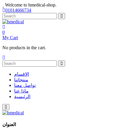
Welcome to hmedical-shop.
01014666734
0
My Cart
No products in the cart.
الاقسام
منتجاتنا
تواصل معنا
ماذا عنا
الرئيسية
العنوان