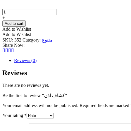
كشاف
-
اذن
quantity
+
Add to cart
Add to Wishlist
Add to Wishlist
SKU:
352
Category:
متنوع
Share Now:
Reviews (0)
Reviews
There are no reviews yet.
Be the first to review “كشاف اذن”
Your email address will not be published.
Required fields are marked
Your rating
*