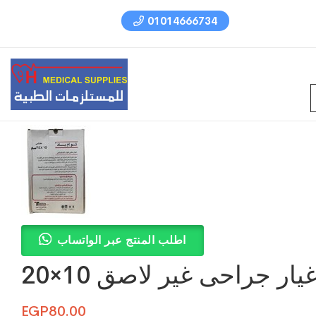
01014666734
اطلب المنتج عبر الواتساب
يار جراحى غير لاصق 10×20
EGP
80.00