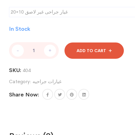
غيار جراحى غير لاصق 10×20
In Stock
غيار
-
+
ADD TO CART
جراحى
غير
لاصق
SKU:
404
10×20
quantity
غيارات جراحيه
Category:
Share Now: