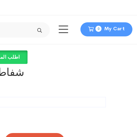
My Cart
0
اطلب المن
شفاط 