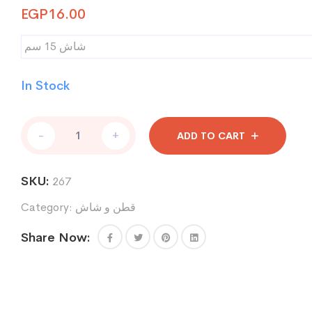
EGP
16.00
شاش 15 سم
In Stock
شاش
-
+
ADD TO CART
15
سم
quantity
SKU:
267
Category:
قطن و شاش
Share Now: