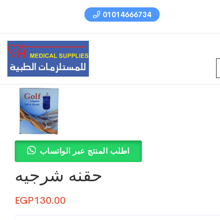
01014666734
اطلب المنتج عبر الواتساب
حقنه شرجيه
EGP
130.00