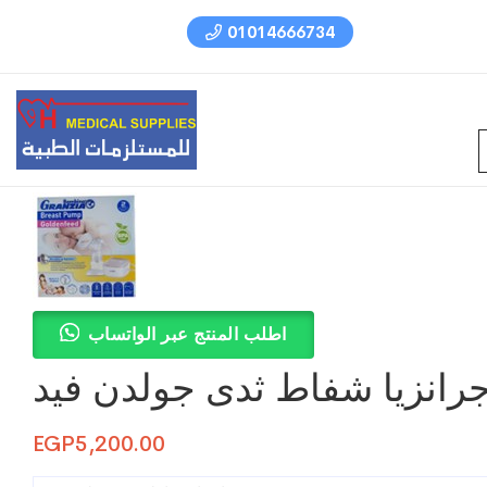
01014666734
اطلب المنتج عبر الواتساب
رانزيا شفاط ثدى جولدن فيد
EGP
5,200.00