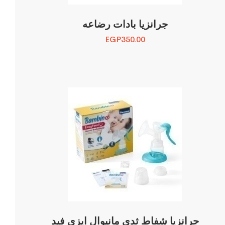
جرانزيا بادات رضاعه
EGP
350.00
جرانزيا شفاط ثدى مانيوال ايزى فيد