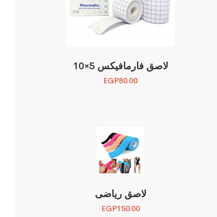
لاصق فارمافيكس 5×10
EGP
80.00
لاصق رياضى
EGP
150.00