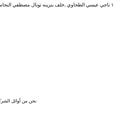
١ ناجي عيسي الطحاوي ,خلف بنزينه توتال مصطفي النحاس بجوار مدرسه المنهل ,المنطقه التاسعه مدينه نصر,محافظه القاهره
نحن من أوائل الشرك