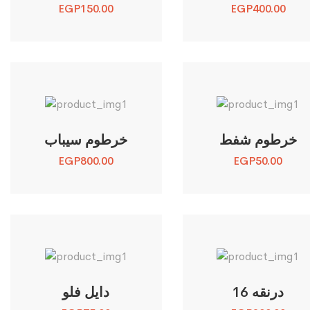
EGP
150.00
EGP
400.00
خرطوم شفط
خرطوم سيباب
EGP
800.00
EGP
50.00
درنقه 16
دايل فلو