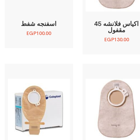
اكياس فلانشه 45
اسفنجه شفط
مقفول
EGP
100.00
EGP
130.00