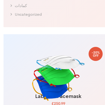
كمادات
Uncategorized
-20%
OFF
Lab N95 Facemask
£250.99