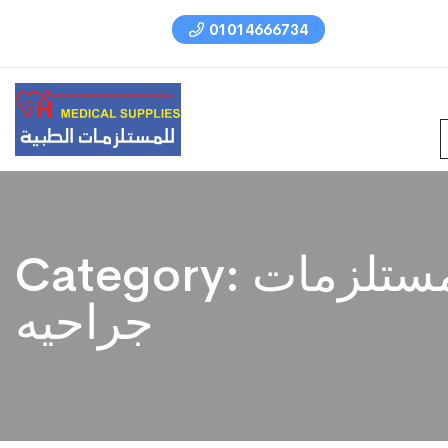
01014666734
ستلزمات
Category:
جراحيه