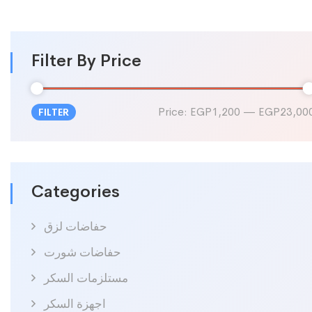
Filter By Price
Price:
EGP1,200
—
EGP23,00
FILTER
Min
Max
price
price
Categories
حفاضات لزق
حفاضات شورت
مستلزمات السكر
اجهزة السكر