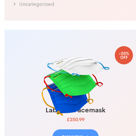
Uncategorized
-20%
OFF
Lab N95 Facemask
£250.99