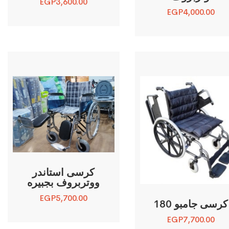
EGP
3,600.00
EGP
4,000.00
كرسى استاندر
ووتربروف بجبيره
EGP
5,700.00
كرسى جامبو 180
EGP
7,700.00