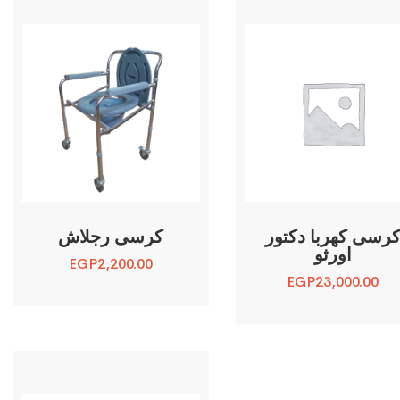
رسى كهربا دكتور
كرسى رجلاش
اورثو
EGP
2,200.00
EGP
23,000.00