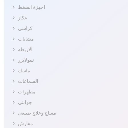
اجهزة الضغط
عكاز
كراسي
مشايات
الاربطه
نيبولايزر
ماسك
السماعات
مطهرات
جوانتي
مساج وعلاج طبيعى
مفارش