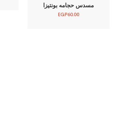
مسدس حجامه بونتيزا
EGP
60.00