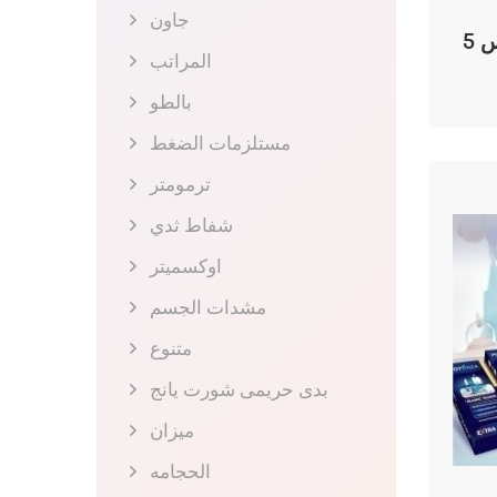
جاون
 5
المراتب
بالطو
مستلزمات الضغط
ترمومتر
شفاط ثدي
اوكسميتر
مشدات الجسم
متنوع
بدى حريمى شورت يانج
ميزان
الحجامه