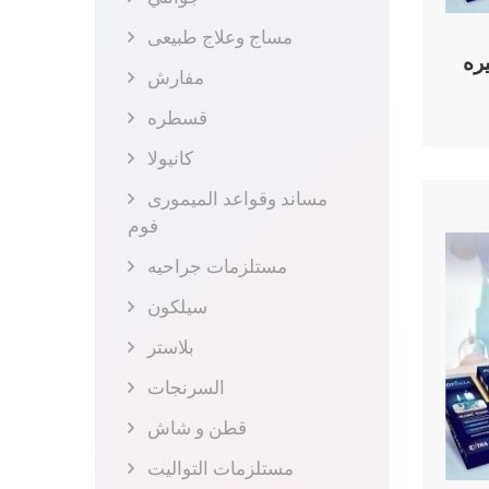
مساج وعلاج طبيعى
ره
مفارش
قسطره
كانيولا
مساند وقواعد الميمورى
فوم
مستلزمات جراحيه
سيلكون
بلاستر
السرنجات
قطن و شاش
مستلزمات التواليت