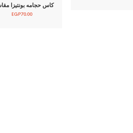
كاس حجامه بونتيزا مقاس
EGP
70.00