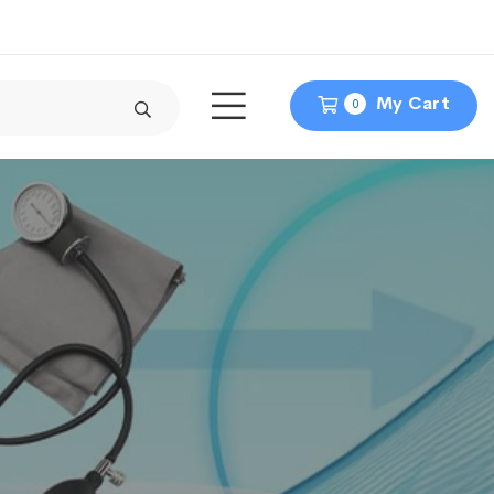
My Cart
0