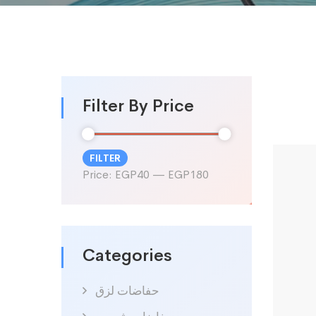
Filter By Price
FILTER
Min
Max
Price:
EGP40
—
EGP180
price
price
Categories
حفاضات لزق