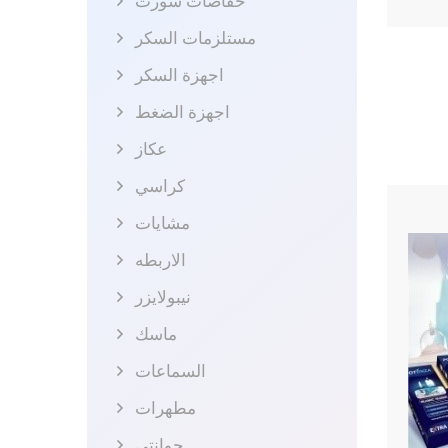
حفاضات شورت
مستلزمات السكر
اجهزة السكر
اجهزة الضغط
عكاز
كراسي
مشايات
الاربطه
نيبولايزر
ماسك
السماعات
مطهرات
جوانتي