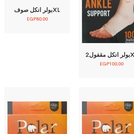
بولر انكل صوفXL
EGP
80.00
 مقفول2XL
EGP
100.00