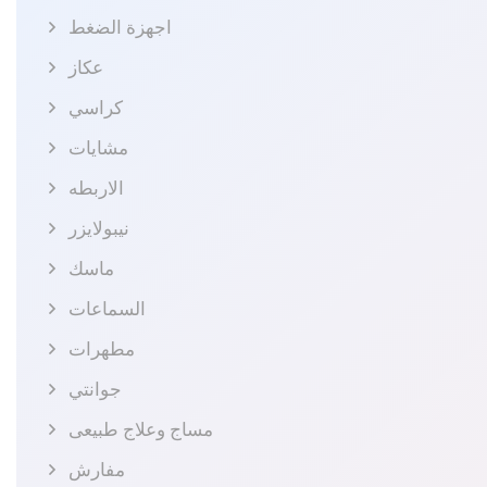
اجهزة الضغط
عكاز
كراسي
مشايات
الاربطه
نيبولايزر
ماسك
السماعات
مطهرات
جوانتي
مساج وعلاج طبيعى
مفارش