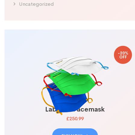
Uncategorized
-20%
OFF
Lab N95 Facemask
£250.99